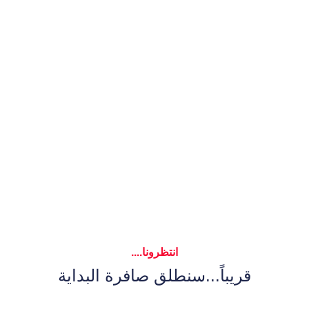
القفزة العملاقة للدوري السعودي
بكرة القدم للمحترفين (دوري
روشن السعودي) الذي يضم كوكبة
متألقة من خيرة نجوم العالم...
ديب ميديا قادمة لتفوز بثقتكم.
انتظرونا....
قريباً...سنطلق صافرة البداية